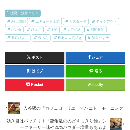
上野・浅草エリア
JR上野駅
エキュート上野
カスタード
テイクアウト
パンダ
ひよこ
上野
大判焼き
期間限定
東京ひよこ
桜あん
桜あん大判焼き
餡舎ひよ子
ポスト
シェア
はてブ
送る
Pocket
feedly
入谷駅の「カフェローリエ」でハニトーモーニング
効き目はバッチリ！「龍角散ののどすっきり飴」シ
ークァーサー味や20%パウダー増量もあるよ