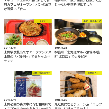
エキュート上野の2階に新しく台
稲荷町の「餃子屋台」は餃子だけ
湾カフェがオープン！パンダ豆花
じゃない中華料理店でした
が可愛い「台…
ランチ
上野・浅草エリア
2017.8.18
2019.5.26
上野駅改札出てすぐ！ファンデス
御徒町「北海道マルハ酒場 御徒
上野の「バル貝○」で貝たっぷり
町 北口店」でカルビ丼
ランチ
上野・浅草エリア
お気に入り
2016.8.14
2018.5.20
上野公園の森の中に佇む精養軒で
最近気になるチェーン店「串カツ
エスプーマのせかき氷はいかが？
田中」に行ってみたよ！