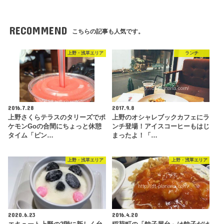
RECOMMEND
こちらの記事も人気です。
上野・浅草エリア
ランチ
2016.7.28
2017.9.8
上野さくらテラスのタリーズでポ
上野のオシャレブックカフェにラ
ケモンGoの合間にちょっと休憩
ンチ登場！アイスコーヒーもはじ
タイム「ピン…
まったよ！「…
上野・浅草エリア
上野・浅草エリア
2020.6.23
2016.4.20