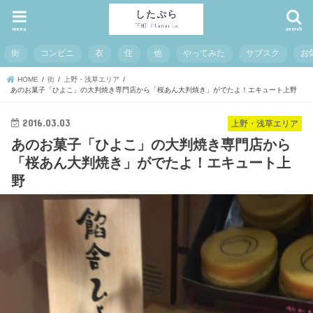
menu
search
街
コンビニ
衣
住
他
やってみた
サブスク
お
HOME
街
上野・浅草エリア
あのお菓子「ひよこ」の大判焼き専門店から「桜あん大判焼き」がでたよ！エキュート上野
2016.03.03
上野・浅草エリア
あのお菓子「ひよこ」の大判焼き専門店から
「桜あん大判焼き」がでたよ！エキュート上
野