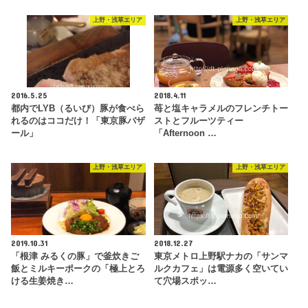
上野・浅草エリア
上野・浅草エリア
2016.5.25
2018.4.11
都内でLYB（るいび）豚が食べら
苺と塩キャラメルのフレンチトー
れるのはココだけ！「東京豚バザ
ストとフルーツティー
ール」
「Afternoon …
上野・浅草エリア
上野・浅草エリア
2019.10.31
2018.12.27
「根津 みるくの豚」で釜炊きご
東京メトロ上野駅ナカの「サンマ
飯とミルキーポークの「極上とろ
ルクカフェ」は電源多く空いてい
ける生姜焼き…
て穴場スポッ…