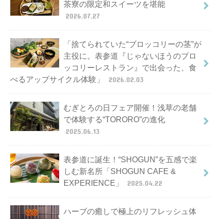
茶寮の限定和スイーツを堪能
2026.07.27
「捨てられていた“ブロッコリーの茎”が
主役に。表参道『じゃないほうのブロ
ッコリーレストラン』で出会った、食
べるアップサイクル体験」
2026.02.03
むぎとろの日フェア開催！浅草の老舗
で体験する“TORORO”の進化
2025.06.13
表参道に誕生！“SHOGUN”を五感で楽
しむ新名所「SHOGUN CAFE &
EXPERIENCE」
2025.04.22
ハーブの癒しで極上のリフレッシュ体