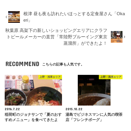
根津 昼も夜も訪れたいほっとする定食屋さん「Oka
eri」
秋葉原 高架下の新しいショッピングエリアにクラフ
トビールメーカーの直営「常陸野ブルーイング東京
蒸溜所」ができたよ！
RECOMMEND
こちらの記事も人気です。
上野・浅草エリア
上野・浅草エリア
2016.7.22
2015.10.22
稲荷町のジョナサンで「夏のおす
湯島でビジネスマンに人気の喫茶
すめメニュー」を食べてきたよ
店「フレンチボーグ」