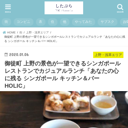
menu
search
街
コンビニ
衣
住
他
やってみた
サブスク
お
HOME
街
上野・浅草エリア
御徒町 上野の景色が一望できるシンガポールレストランでカジュアルランチ「あなたの心に残
る シンガポール キッチン＆バー HOLIC」
2020.01.06
上野・浅草エリア
御徒町 上野の景色が一望できるシンガポール
レストランでカジュアルランチ「あなたの心
に残る シンガポール キッチン＆バー
HOLIC」