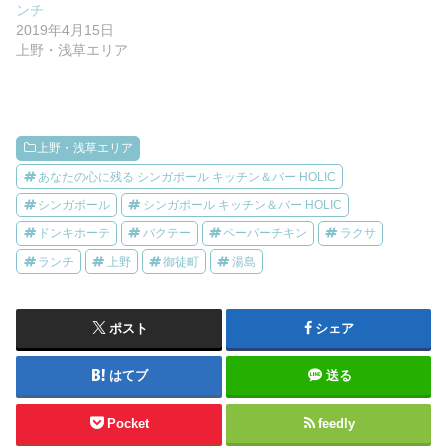
ンチ
2019年4月15日
上野・浅草エリア
上野・浅草エリア
あなたの心に残る シンガポール キッチン＆バー HOLIC
シンガポール
シンガポール キッチン＆バー HOLIC
ドンキホーテ
バクテー
ペーパーチキン
ラクサ
ランチ
上野
御徒町
湯島
ポスト
シェア
はてブ
送る
Pocket
feedly