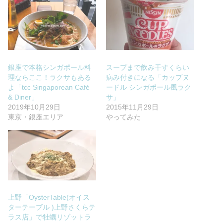
銀座で本格シンガポール料
スープまで飲み干すくらい
理ならここ！ラクサもある
病み付きになる「カップヌ
よ「tcc Singaporean Café
ードル シンガポール風ラク
& Diner」
サ」
2019年10月29日
2015年11月29日
東京・銀座エリア
やってみた
上野「OysterTable(オイス
ターテーブル )上野さくらテ
ラス店」で牡蠣リゾットラ