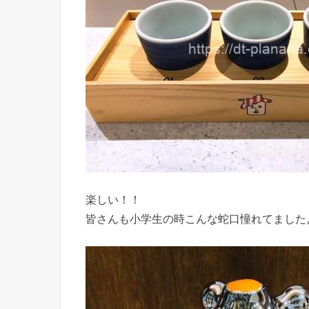
楽しい！！
皆さんも小学生の時こんな蛇口憧れてました