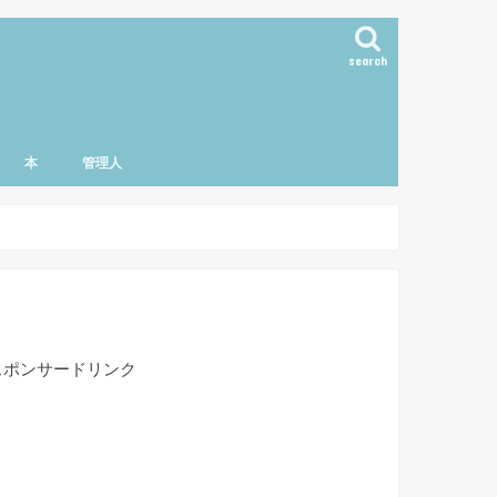
search
本
管理人
スポンサードリンク