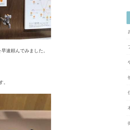
を早速頼んでみました。
す。