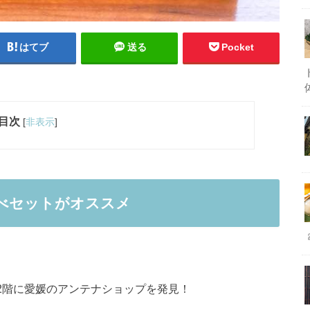
はてブ
送る
Pocket
目次
[
非表示
]
べセットがオススメ
」2階に愛媛のアンテナショップを発見！