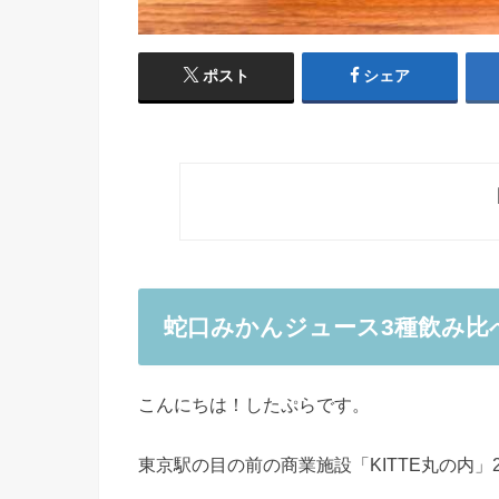
ポスト
シェア
蛇口みかんジュース3種飲み比
こんにちは！したぷらです。
東京駅の目の前の商業施設「KITTE丸の内