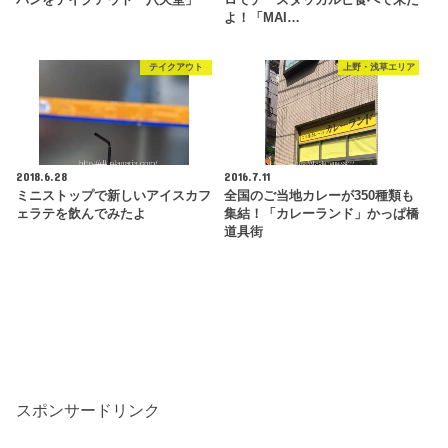
パンをテイクアウト「八天堂」
ロでチーズタッカルビ食べて来た
よ！「MAI…
テイクアウト
上野・浅草エリア
2018.6.28
2016.7.11
ミニストップで新しいアイスカフ
全国のご当地カレーが350種類も
ェラテを飲んでみたよ
集結！「カレーランド」かっぱ橋
道具街
スポンサードリンク