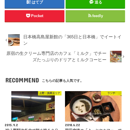
はてブ
送る
Pocket
feedly
日本橋高島屋新館の「365日と日本橋」でイートイ
ン
原宿の生クリーム専門店のカフェ「ミルク」でチー
ズたっぷりのドリアとミルクコーヒー
RECOMMEND
こちらの記事も人気です。
上野・浅草エリア
ランチ
2015.9.2
2018.6.22