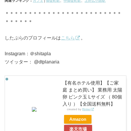
関連ランキング：
カフェ
|
御徒町駅
、
仲御徒町駅
、
上野広小路駅
＊＊＊＊＊＊＊＊＊＊＊＊＊＊＊＊＊＊＊＊＊＊＊＊＊
＊＊＊＊＊＊
したぷらのプロフィールは
こちら
。
Instagram：＠shitapla
ツイッター： @dtplanaria
【有名ホテル使用】【ご家
庭 まとめ買い】 業務用 太陽
卵 ピンク玉 Lサイズ （ 80個
入り ）【全国送料無料】
created by
Rinker
Amazon
楽天市場