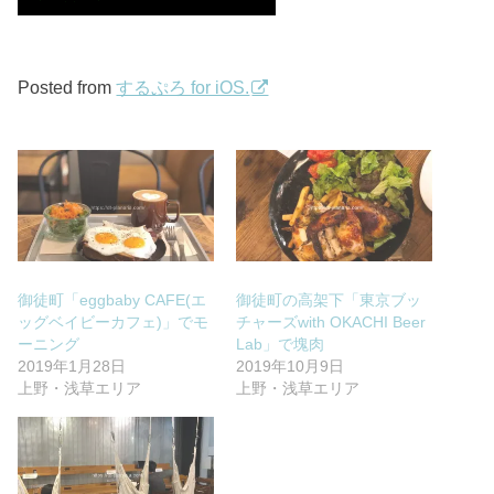
Posted from
するぷろ for iOS.
御徒町「eggbaby CAFE(エ
御徒町の高架下「東京ブッ
ッグベイビーカフェ)」でモ
チャーズwith OKACHI Beer
ーニング
Lab」で塊肉
2019年1月28日
2019年10月9日
上野・浅草エリア
上野・浅草エリア