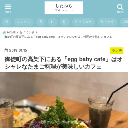
menu
search
街
コンビニ
衣
住
他
やってみた
サブスク
お
HOME
食
ランチ
御徒町の高架下にある「egg baby cafe」はオシャレなたまご料理が美味しいカフェ
2019.01.15
ランチ
御徒町の高架下にある「egg baby cafe」はオ
シャレなたまご料理が美味しいカフェ