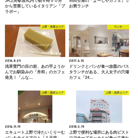
JR上野駅改札内で朝６時５０分
羽田空港の「よーじやカフェ」で
から営業しているイタリアン「ブ
お粥ランチ
ラボー」
上野・浅草エリア
ランチ
2016.8.29
2017.6.15
浅草雷門の目の前、あの芋ようか
ドリンクとパンが食べ放題のパス
んでお馴染みの「舟和」のカフェ
タランチがある、大人女子の穴場
発見！「ふな…
カフェ「24…
上野・浅草エリア
上野・浅草エリア
2016.11.19
2018.5.19
エキュート上野で冷たいくりーむ
上野で便利な場所にある肉ビスト