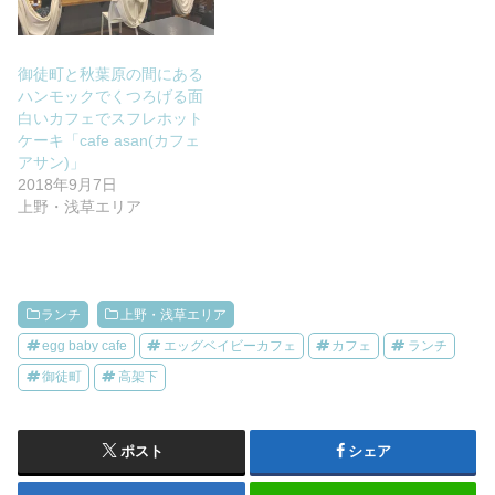
御徒町と秋葉原の間にある
ハンモックでくつろげる面
白いカフェでスフレホット
ケーキ「cafe asan(カフェ
アサン)」
2018年9月7日
上野・浅草エリア
ランチ
上野・浅草エリア
egg baby cafe
エッグベイビーカフェ
カフェ
ランチ
御徒町
高架下
ポスト
シェア