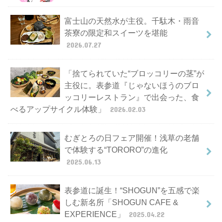
富士山の天然水が主役。千駄木・雨音
茶寮の限定和スイーツを堪能
2026.07.27
「捨てられていた“ブロッコリーの茎”が
主役に。表参道『じゃないほうのブロ
ッコリーレストラン』で出会った、食
べるアップサイクル体験」
2026.02.03
むぎとろの日フェア開催！浅草の老舗
で体験する“TORORO”の進化
2025.06.13
表参道に誕生！“SHOGUN”を五感で楽
しむ新名所「SHOGUN CAFE &
EXPERIENCE」
2025.04.22