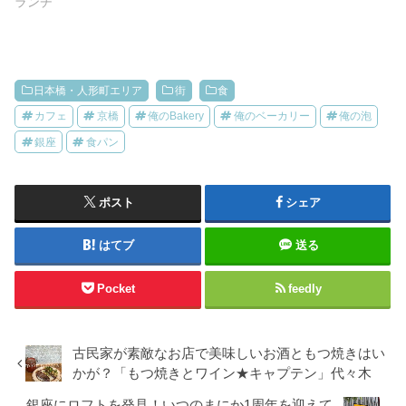
ランチ
日本橋・人形町エリア
街
食
カフェ
京橋
俺のBakery
俺のベーカリー
俺の泡
銀座
食パン
ポスト
シェア
はてブ
送る
Pocket
feedly
古民家が素敵なお店で美味しいお酒ともつ焼きはい
かが？「もつ焼きとワイン★キャプテン」代々木
銀座にロフトを発見！いつのまにか1周年を迎えて