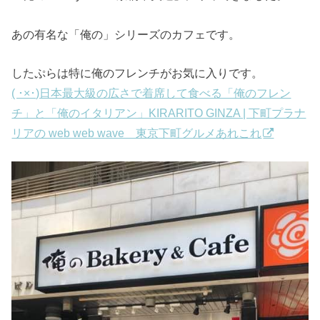
あの有名な「俺の」シリーズのカフェです。
したぷらは特に俺のフレンチがお気に入りです。
( ･×･)日本最大級の広さで着席して食べる「俺のフレン
チ」と「俺のイタリアン」KIRARITO GINZA | 下町プラナ
リアの web web wave 東京下町グルメあれこれ