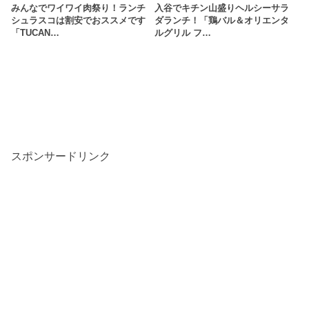
みんなでワイワイ肉祭り！ランチ
入谷でキチン山盛りヘルシーサラ
シュラスコは割安でおススメです
ダランチ！「鶏バル＆オリエンタ
「TUCAN…
ルグリル フ…
スポンサードリンク