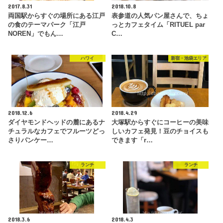
2017.8.31
2018.10.8
両国駅からすぐの場所にある江戸
表参道の人気パン屋さんで、ちょ
の食のテーマパーク「江戸
っとカフェタイム「RITUEL par
NOREN」でもん…
C…
ハワイ
新宿・池袋エリア
2018.12.6
2018.4.29
ダイヤモンドヘッドの麓にあるナ
大塚駅からすぐにコーヒーの美味
チュラルなカフェでフルーツどっ
しいカフェ発見！豆のチョイスも
さりパンケー…
できます「r…
ランチ
ランチ
2018.3.6
2018.4.3