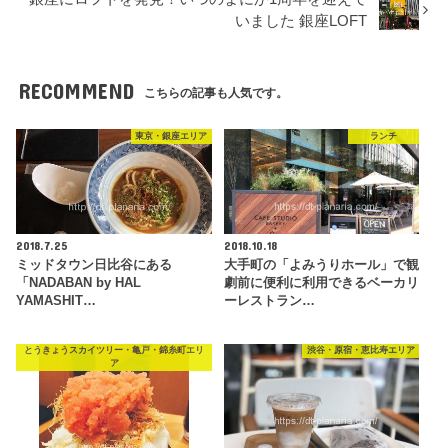
いました 銀座LOFT
RECOMMEND
こちらの記事も人気です。
東京・銀座エリア
ランチ
2018.7.25
2018.10.18
ミッドタウン日比谷にある
大手町の「よみうりホール」で観
「NADABAN by HAL
劇前に便利に利用できるベーカリ
YAMASHIT…
ーレストラン…
とうきょうスカイツリー・亀戸・錦糸町エリ
渋谷・原宿・恵比寿エリア
ア