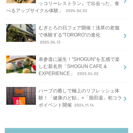
ッコリーレストラン』で出会った、食
べるアップサイクル体験」
2026.02.03
むぎとろの日フェア開催！浅草の老舗
で体験する“TORORO”の進化
2025.06.13
表参道に誕生！“SHOGUN”を五感で楽
しむ新名所「SHOGUN CAFE &
EXPERIENCE」
2025.04.22
ハーブの癒しで極上のリフレッシュ体
験！「健康のど飴」×「堀田湯」初コラ
ボイベント開催
2024.11.14