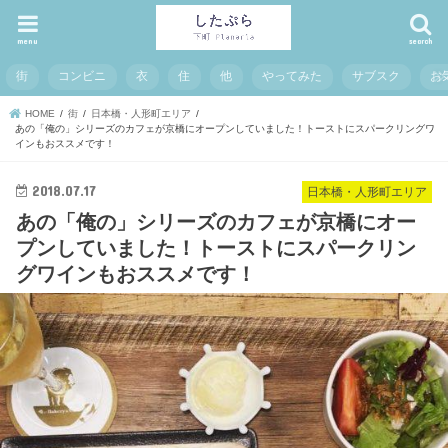
menu
search
街
コンビニ
衣
住
他
やってみた
サブスク
お
HOME
街
日本橋・人形町エリア
あの「俺の」シリーズのカフェが京橋にオープンしていました！トーストにスパークリングワ
インもおススメです！
2018.07.17
日本橋・人形町エリア
あの「俺の」シリーズのカフェが京橋にオー
プンしていました！トーストにスパークリン
グワインもおススメです！