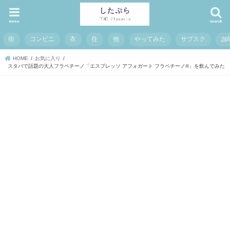
menu
search
街
コンビニ
衣
住
他
やってみた
サブスク
お
HOME
お気に入り
スタバで話題の大人フラペチーノ「エスプレッソ アフォガート フラペチーノ®」を飲んでみた