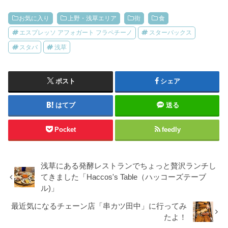
お気に入り
上野・浅草エリア
街
食
エスプレッソ アフォガート フラペチーノ
スターバックス
スタバ
浅草
ポスト
シェア
はてブ
送る
Pocket
feedly
浅草にある発酵レストランでちょっと贅沢ランチし
てきました「Haccos's Table（ハッコーズテーブ
ル)」
最近気になるチェーン店「串カツ田中」に行ってみ
たよ！