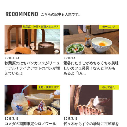
RECOMMEND
こちらの記事も人気です。
秋葉原・神田・御茶ノ水エリア
モーニング
2018.5.23
2018.1.3
秋葉原のはちパンカフェがリニュ
鶯谷にたまごがめちゃくちゃ美味
ーアル！テイクアウトのパンが増
しいカフェ発見！なんとTKGも
えていたよ
あるよ「Dr…
上野・浅草エリア
やってみた
2018.3.18
2017.3.18
コメダの期間限定シロノワール
代々木からすぐの場所に古民家を