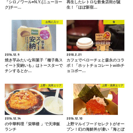
「シロノワール♥N.Y.(ニューヨー
再生したレトロな飲食店街が誕
ク)チー…
生！「ほぼ新宿…
お気に入り
食
2016.12.9
2018.2.21
焼き芋みたいな和菓子「種子島ス
カフェでベローチェと森永のコラ
イート安納いも」はトースターで
ボ！「ホットチョコレートwithチ
チンするとか…
ョコボー…
上野・浅草エリア
上野・浅草エリア
2016.12.14
2016.12.10
の中華料理「栄華楼 」で天津飯
上野マルイフードセレクトがオー
ランチ
プン！幻の海鮮丼が凄い「海とぼ