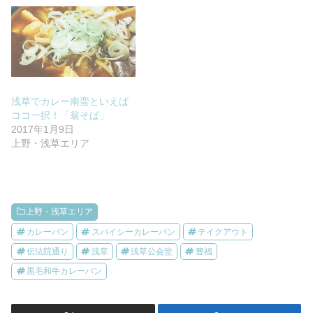
浅草でカレー南蛮といえば
ココ一択！「翁そば」
2017年1月9日
上野・浅草エリア
上野・浅草エリア
カレーパン
スパイシーカレーパン
テイクアウト
伝法院通り
浅草
浅草公会堂
豊福
黒毛和牛カレーパン