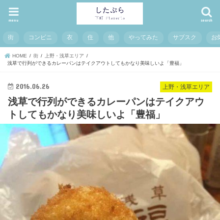
menu
search
街
コンビニ
衣
住
他
やってみた
サブスク
お
HOME
街
上野・浅草エリア
浅草で行列ができるカレーパンはテイクアウトしてもかなり美味しいよ「豊福」
2016.06.26
上野・浅草エリア
浅草で行列ができるカレーパンはテイクアウ
トしてもかなり美味しいよ「豊福」