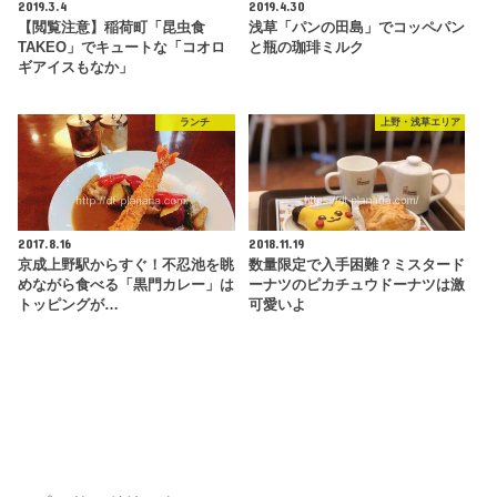
2019.3.4
2019.4.30
【閲覧注意】稲荷町「昆虫食
浅草「パンの田島」でコッペパン
TAKEO」でキュートな「コオロ
と瓶の珈琲ミルク
ギアイスもなか」
ランチ
上野・浅草エリア
2017.8.16
2018.11.19
京成上野駅からすぐ！不忍池を眺
数量限定で入手困難？ミスタード
めながら食べる「黒門カレー」は
ーナツのピカチュウドーナツは激
トッピングが…
可愛いよ