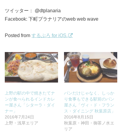
ツイッター： @dtplanaria
Facebook: 下町プラナリアのweb web wave
Posted from
するぷろ for iOS.
上野の駅の中で焼きたてナ
パンだけじゃなく、しっか
ンが食べられるインドカレ
り食事もできる駅前のパン
ー屋さん「シターラ・ダイ
屋さん「ヴィ・ド・フラン
ナー」
ス・ダイニング 秋葉原店」
2016年7月24日
2016年8月15日
上野・浅草エリア
秋葉原・神田・御茶ノ水エ
リア