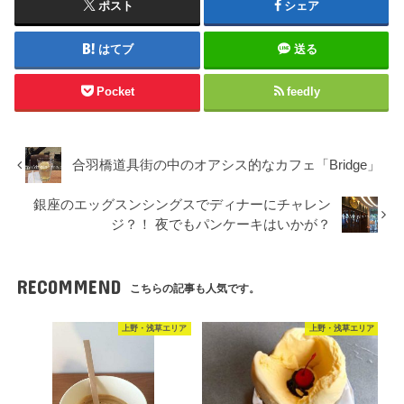
ポスト
シェア
はてブ
送る
Pocket
feedly
合羽橋道具街の中のオアシス的なカフェ「Bridge」
銀座のエッグスンシングスでディナーにチャレン
ジ？！ 夜でもパンケーキはいかが？
RECOMMEND
こちらの記事も人気です。
上野・浅草エリア
上野・浅草エリア