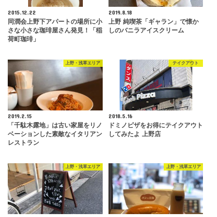
2015.12.22
2019.8.18
同潤会上野下アパートの場所に小
上野 純喫茶「ギャラン」で懐か
さな小さな珈琲屋さん発見！「稲
しのバニラアイスクリーム
荷町珈琲」
上野・浅草エリア
テイクアウト
2019.2.15
2018.5.16
「千駄木露地」は古い家屋をリノ
ドミノピザをお得にテイクアウト
ベーションした素敵なイタリアン
してみたよ 上野店
レストラン
上野・浅草エリア
上野・浅草エリア