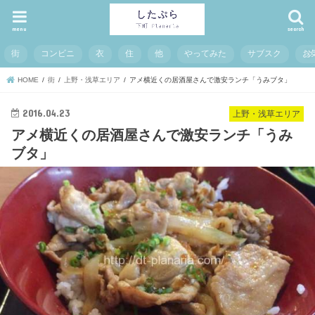
menu
search
街
コンビニ
衣
住
他
やってみた
サブスク
お
HOME
街
上野・浅草エリア
アメ横近くの居酒屋さんで激安ランチ「うみブタ」
2016.04.23
上野・浅草エリア
アメ横近くの居酒屋さんで激安ランチ「うみ
ブタ」