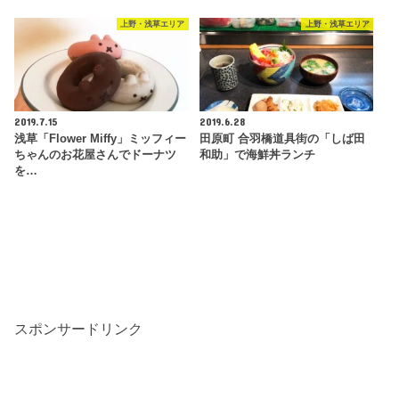
上野・浅草エリア
上野・浅草エリア
2019.7.15
2019.6.28
浅草「Flower Miffy」ミッフィー
田原町 合羽橋道具街の「しば田
ちゃんのお花屋さんでドーナツ
和助」で海鮮丼ランチ
を…
スポンサードリンク