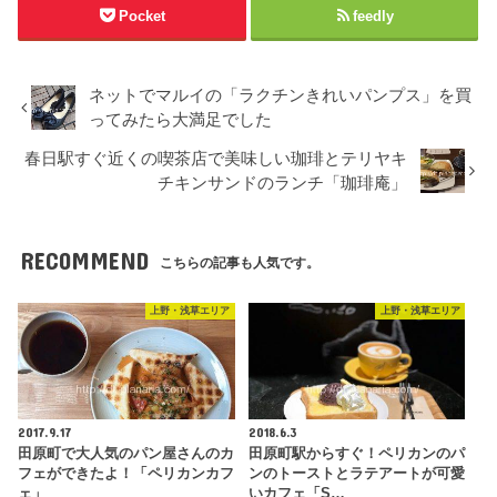
Pocket
feedly
ネットでマルイの「ラクチンきれいパンプス」を買
ってみたら大満足でした
春日駅すぐ近くの喫茶店で美味しい珈琲とテリヤキ
チキンサンドのランチ「珈琲庵」
RECOMMEND
こちらの記事も人気です。
上野・浅草エリア
上野・浅草エリア
2017.9.17
2018.6.3
田原町で大人気のパン屋さんのカ
田原町駅からすぐ！ペリカンのパ
フェができたよ！「ペリカンカフ
ンのトーストとラテアートが可愛
ェ」
いカフェ「S…