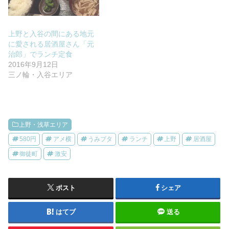
上野と入谷の間にある地元
に愛される居酒屋さん「元
治郎」でランチ定食
2016年9月12日
三ノ輪・入谷エリア
上野・浅草エリア
580円
アメ横
うみブタ
ランチ
上野
居酒屋
御徒町
激安
ポスト
シェア
はてブ
送る