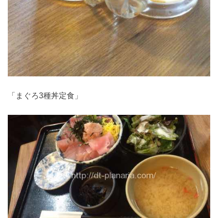
「まぐろ3種丼定食」