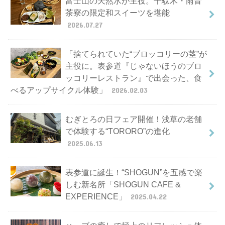
富士山の天然水が主役。千駄木・雨音
茶寮の限定和スイーツを堪能
2026.07.27
「捨てられていた“ブロッコリーの茎”が
主役に。表参道『じゃないほうのブロ
ッコリーレストラン』で出会った、食
べるアップサイクル体験」
2026.02.03
むぎとろの日フェア開催！浅草の老舗
で体験する“TORORO”の進化
2025.06.13
表参道に誕生！“SHOGUN”を五感で楽
しむ新名所「SHOGUN CAFE &
EXPERIENCE」
2025.04.22