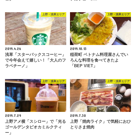
上野・浅草エリア
上野・浅草エリア
2019.4.26
2019.10.13
浅草「スターバックスコーヒー」
稲荷町 ベトナム料理屋さんでい
で今年会えて嬉しい！「大人のフ
ろんな料理を食べてきたよ
ラペチーノ」
「BEP VIET」
上野・浅草エリア
上野・浅草エリア
2019.7.29
2019.7.30
上野アメ横「スシロー」で「光る
上野「焼肉ライク」で気軽におひ
ゴールデンタピオカミルクティ
とりさま焼肉
ー」