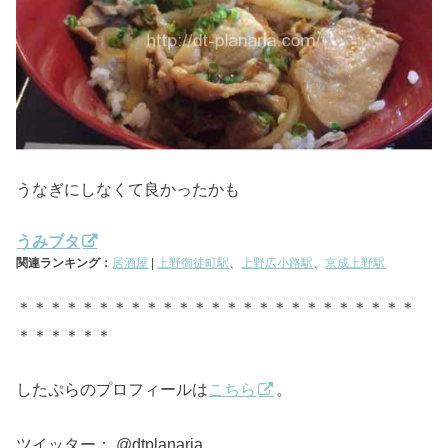
うなぎにしなくて良かったかも
うみブタ
関連ランキング：
居酒屋
|
上野御徒町駅
、
上野広小路駅
、
京成上野駅
＊＊＊＊＊＊＊＊＊＊＊＊＊＊＊＊＊＊＊＊＊＊＊＊＊
＊＊＊＊＊＊
したぷらのプロフィールは
こちら
。
ツイッター： @dtplanaria