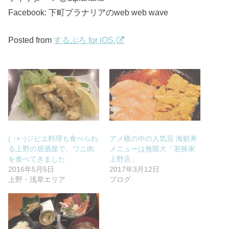
Facebook: 下町プラナリアのweb web wave
Posted from
するぷろ for iOS.
( ･×･)ジビエ料理も食べられ
アメ横の中の人気店 海鮮丼
る上野の居酒屋で、ワニ肉
メニューは無限大「若狭家
を食べてきました
上野店」
2016年5月5日
2017年3月12日
上野・浅草エリア
ブログ