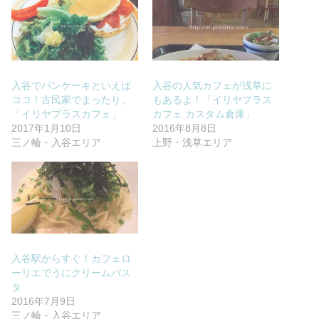
入谷でパンケーキといえば
入谷の人気カフェが浅草に
ココ！古民家でまったり。
もあるよ！「イリヤプラス
「イリヤプラスカフェ」
カフェ カスタム倉庫」
2017年1月10日
2016年8月8日
三ノ輪・入谷エリア
上野・浅草エリア
入谷駅からすぐ！カフェロ
ーリエでうにクリームパス
タ
2016年7月9日
三ノ輪・入谷エリア