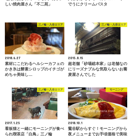
しい焼肉屋さん「不二苑」
でうにクリームパスタ
三ノ輪・入谷エリア
三ノ輪・入谷エリア
2018.6.27
2015.8.15
素材にこだわるヘルシーカフェの
超老舗「砂場総本家」は老舗なの
かき氷は酵素シロップのイチゴが
にリーズナブルな気取らないお蕎
めちゃ美味し…
麦屋さんでした
三ノ輪・入谷エリア
モーニング
2017.1.25
2018.10.1
看板猫と一緒にモーニングが食べ
鶯谷駅からすぐ！モーニングから
られ喫茶店「白鳥」三ノ輪
夜メニューまでお手頃価格で美味