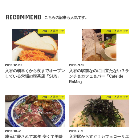
RECOMMEND
こちらの記事も人気です。
三ノ輪・入谷エリア
三ノ輪・入谷エリア
2016.12.28
2015.9.15
入谷の朝早くから夜までオープン
入谷の駅前なのに目立たない？ラ
している穴場の喫茶店「SUN」
ンチ＆カフェ＆バー「Cafe’de
RaMo」
三ノ輪・入谷エリア
三ノ輪・入谷エリア
2016.10.31
2016.7.9
地元に愛されて30年 安くて美味
入谷駅からすぐ！カフェローリエ