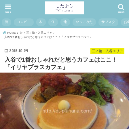
menu
search
街
コンビニ
衣
住
他
やってみた
サブスク
お
HOME
街
三ノ輪・入谷エリア
入谷で1番おしゃれだと思うカフェはここ！「イリヤプラスカフェ」
2015.10.29
三ノ輪・入谷エリア
入谷で1番おしゃれだと思うカフェはここ！
「イリヤプラスカフェ」