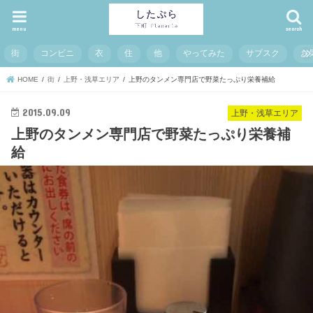
menu
search
街
コンビニ
衣
住
他
やってみた
サブスク
お
HOME
街
上野・浅草エリア
上野のタンメン専門店で野菜たっぷり栄養補給
2015.09.09
上野・浅草エリア
上野のタンメン専門店で野菜たっぷり栄養補
給