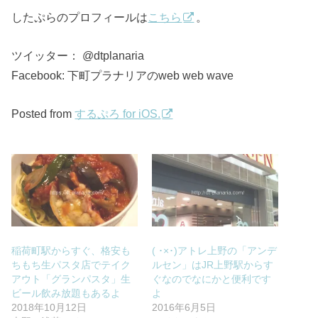
したぷらのプロフィールは
こちら
。
ツイッター： @dtplanaria
Facebook: 下町プラナリアのweb web wave
Posted from
するぷろ for iOS.
稲荷町駅からすぐ、格安も
( ･×･)アトレ上野の「アンデ
ちもち生パスタ店でテイク
ルセン」はJR上野駅からす
アウト「グランパスタ」生
ぐなのでなにかと便利です
ビール飲み放題もあるよ
よ
2018年10月12日
2016年6月5日