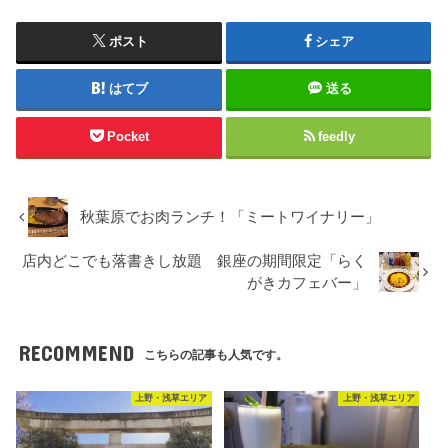
ポスト
シェア
はてブ
送る
Pocket
feedly
秋葉原でお肉ランチ！「ミートワイナリー」
店内どこでも落書きし放題 銀座の期間限定「らく
がきカフェバー」
RECOMMEND
こちらの記事も人気です。
上野・浅草エリア
上野・浅草エリア