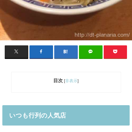
目次
[
非表示
]
いつも行列の人気店