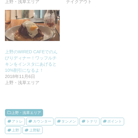
上野・浅草エリア
テイクアウト
上野のWIRED CAFEでのん
びりディナー！ワッフルチ
キンをインスタにあげると
10%割引になるよ！
2018年11月6日
上野・浅草エリア
上野・浅草エリア
アトレ
カウンター
タンメン
トナリ
ポイント
上野
上野駅