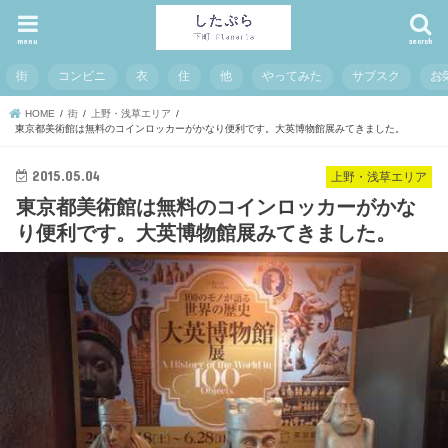
menu
search
街
コンビニ
衣
住
他
やってみた
サブスク
お
HOME
街
上野・浅草エリア
東京都美術館は無料のコインロッカーがかなり便利です。大英博物館展みてきました。
2015.05.04
上野・浅草エリア
東京都美術館は無料のコインロッカーがかな
り便利です。大英博物館展みてきました。