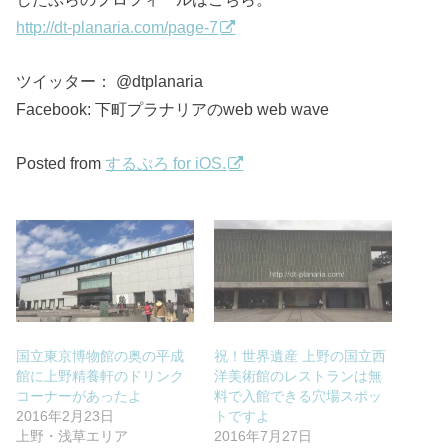
http://dt-planaria.com/page-7
ツイッター： @dtplanaria
Facebook: 下町プラナリアのweb web wave
Posted from
するぷろ for iOS.
国立東京博物館の奥の平成
祝！世界遺産 上野の国立西
館に上野精養軒のドリンク
洋美術館のレストランは無
コーナーがあったよ
料で入館できる穴場スポッ
2016年2月23日
トですよ
上野・浅草エリア
2016年7月27日