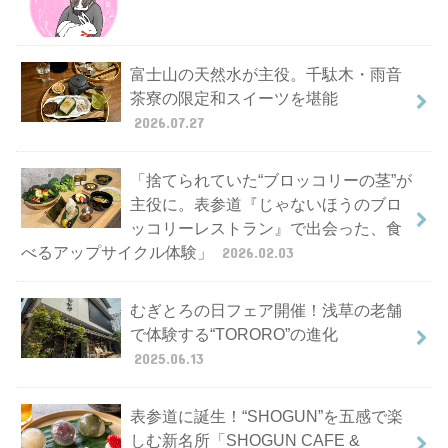
富士山の天然水が主役。千駄木・雨音
茶寮の限定和スイーツを堪能
2026.07.27
「捨てられていた“ブロッコリーの茎”が
主役に。表参道『じゃないほうのブロ
ッコリーレストラン』で出会った、食
べるアップサイクル体験」
2026.02.03
むぎとろの日フェア開催！浅草の老舗
で体験する“TORORO”の進化
2025.06.13
表参道に誕生！“SHOGUN”を五感で楽
しむ新名所「SHOGUN CAFE &