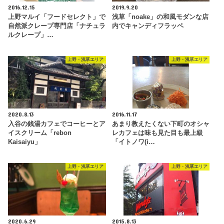
2016.12.15
2019.9.20
上野マルイ「フードセレクト」で
浅草「noake」の和風モダンな店
自然派クレープ専門店「ナチュラ
内でキャンディフラッペ
ルクレープ」…
上野・浅草エリア
上野・浅草エリア
2020.8.13
2016.11.17
入谷の銭湯カフェでコーヒーとア
あまり教えたくない下町のオシャ
イスクリーム「rebon
レカフェは味も見た目も最上級
Kaisaiyu」
「イトノワ(i…
上野・浅草エリア
上野・浅草エリア
2020.6.29
2015.8.13