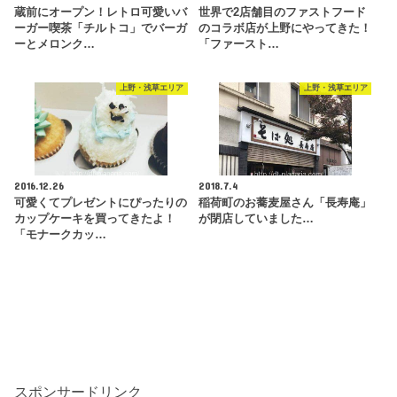
蔵前にオープン！レトロ可愛いバ
世界で2店舗目のファストフード
ーガー喫茶「チルトコ」でバーガ
のコラボ店が上野にやってきた！
ーとメロンク…
「ファースト…
上野・浅草エリア
上野・浅草エリア
2016.12.26
2018.7.4
可愛くてプレゼントにぴったりの
稲荷町のお蕎麦屋さん「長寿庵」
カップケーキを買ってきたよ！
が閉店していました…
「モナークカッ…
スポンサードリンク