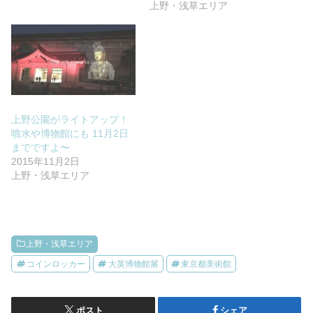
上野・浅草エリア
上野公園がライトアップ！
噴水や博物館にも 11月2日
までですよ〜
2015年11月2日
上野・浅草エリア
上野・浅草エリア
コインロッカー
大英博物館展
東京都美術館
ポスト
シェア