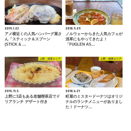
2019.1.23
2018.9.29
アメ横近くの人気ハンバーグ屋さ
ノルウェーからきた人気カフェが
ん「スティック＆スプーン
浅草にもやってきたよ！
(STICK & …
「FUGLEN AS…
上野・浅草エリア
上野・浅草エリア
2015.11.5
2018.6.21
上野に3店もある老舗喫茶店でド
町屋のミスタードーナツはオリジ
リアランチ デザート付き
ナルのランチメニューがありまし
た！ドーナツ…