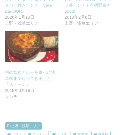
クバー付きランチ「Cafe
フ丼ランチ！有機野菜も
Bar OUR」
good!
2020年1月13日
2019年2月8日
上野・浅草エリア
上野・浅草エリア
噂の焼きカレーを食べに浅
草橋まで行ってきました
「ストーン」
2018年3月19日
ランチ
上野・浅草エリア
カフェ
コーヒー
ランチ
古民家
浅草橋