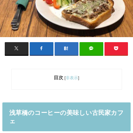
目次
[
非表示
]
浅草橋のコーヒーの美味しい古民家カフ
ェ