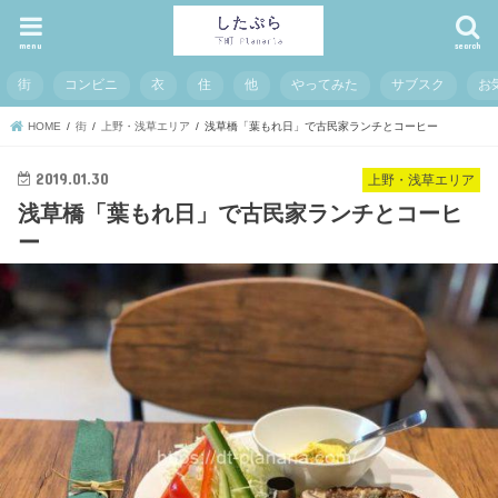
menu
search
街
コンビニ
衣
住
他
やってみた
サブスク
お
HOME
街
上野・浅草エリア
浅草橋「葉もれ日」で古民家ランチとコーヒー
2019.01.30
上野・浅草エリア
浅草橋「葉もれ日」で古民家ランチとコーヒ
ー