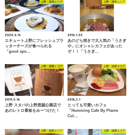
上野・浅草エリア
上野・浅草エリア
2020.6.14
2016.1.22
エキュート上野にフレッシュブラ
あのどら焼きで大人気の「うさぎ
ッターチーズが食べられる
や」にオシャレカフェがあった
「good spo…
ぞ！！「うさぎ…
上野・浅草エリア
上野・浅草エリア
2019.5.16
2016.3.1
上野 スタバの上野恩賜公園店で
とっても可愛いカフェ
あのレトロ看板をみーつけた！
「Humming Cafe By Plame
Col…
上野・浅草エリア
上野・浅草エリア