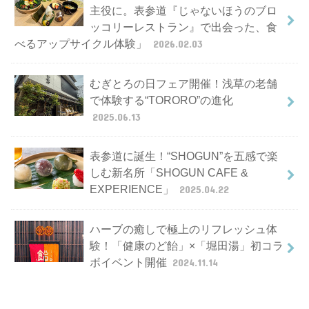
主役に。表参道『じゃないほうのブロ
ッコリーレストラン』で出会った、食
べるアップサイクル体験」
2026.02.03
むぎとろの日フェア開催！浅草の老舗
で体験する“TORORO”の進化
2025.06.13
表参道に誕生！“SHOGUN”を五感で楽
しむ新名所「SHOGUN CAFE &
EXPERIENCE」
2025.04.22
ハーブの癒しで極上のリフレッシュ体
験！「健康のど飴」×「堀田湯」初コラ
ボイベント開催
2024.11.14