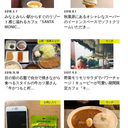
2018.5.7
2018.8.1
みなとみらい駅からすぐのリゾー
秋葉原にあるオシャレなスーパー
ト感じ溢れるカフェ「SANTA
のイートンスペースでソフトクリ
MONIC…
ームいただき…
上野・浅草エリア
ランチ
2018.11.18
2017.9.5
目の前の石盤で自分で焼きながら
野菜モリモリサラダでパワーチャ
食べるスタイルの牛カツ屋さん
ージ！キューピーが可愛い期間限
「牛かつもと村…
定カフェ「キ…
お気に入り
ランチ