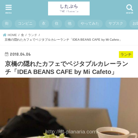
menu
search
街
コンビニ
衣
住
他
やってみた
サブスク
お
HOME
食
ランチ
京橋の隠れたカフェでベジタブルカレーランチ「IDEA BEANS CAFE by Mi Cafeto」
2018.04.06
ランチ
京橋の隠れたカフェでベジタブルカレーラン
チ「IDEA BEANS CAFE by Mi Cafeto」