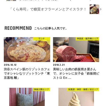
「くら寿司」で糖質オフラーメンとアイスラテ！
RECOMMEND
こちらの記事も人気です。
ランチ
神楽坂・飯田橋エリア
2016.10.12
2018.3.21
渋谷スペイン坂のリゾットカフェ
美味しいお肉の鉄板焼き屋さん
でオシャレなリゾットランチ「東
で、オシャレに女子会「鉄板焼ビ
京基地 離」
ストロ En …
神奈川県エリア
秋葉原・神田・御茶ノ水エリア