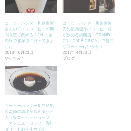
コーヒーハンター川島良彰
コーヒーハンター川島良彰
さんのアイスコーヒーが期
氏の最高傑作のコーヒー豆
間限定で飲める！JALの国
が飲める旗艦店「GRAND
内線で北海道に行ってきま
CRU CAFÉ GINZA」で贅沢
した
なコーヒーはいかが？
2018年6月23日
2017年4月23日
やってみた
ブログ
コーヒーハンター川島良彰
氏監修の珈琲が飲めるハイ
カラなコーヒーショップ
「カフェユーロップ」珈琲
ゼリーもおすすめです