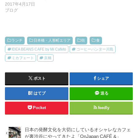
2017年4月17日
ブログ
ランチ
日本橋・人形町エリア
街
食
IDEA BEANS CAFE by Mi Cafeto
コーヒーハンター川島
ミカフェート
京橋
ポスト
シェア
はてブ
送る
Pocket
feedly
日本の発酵文化を大切にしているオシャレなカフェ
が裏渋谷にやってきたよ「OnJapan CAFÉ &」