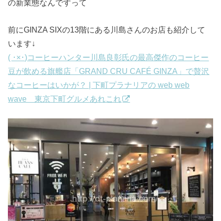
の新業態なんですって
前にGINZA SIXの13階にある川島さんのお店も紹介して
います↓
( ･×･)コーヒーハンター川島良彰氏の最高傑作のコーヒー
豆が飲める旗艦店「GRAND CRU CAFÉ GINZA」で贅沢
なコーヒーはいかが？ | 下町プラナリアの web web
wave 東京下町グルメあれこれ