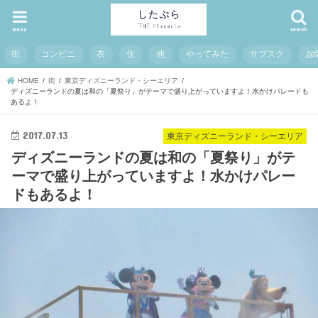
menu
search
街
コンビニ
衣
住
他
やってみた
サブスク
お
HOME
街
東京ディズニーランド・シーエリア
ディズニーランドの夏は和の「夏祭り」がテーマで盛り上がっていますよ！水かけパレードも
あるよ！
2017.07.13
東京ディズニーランド・シーエリア
ディズニーランドの夏は和の「夏祭り」がテ
ーマで盛り上がっていますよ！水かけパレー
ドもあるよ！