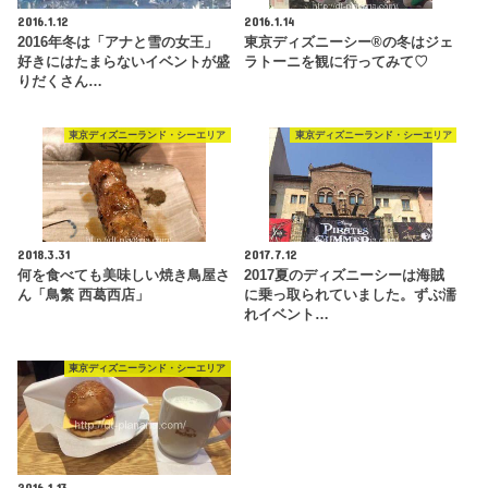
2016.1.12
2016.1.14
2016年冬は「アナと雪の女王」
東京ディズニーシー®︎の冬はジェ
好きにはたまらないイベントが盛
ラトーニを観に行ってみて♡
りだくさん…
東京ディズニーランド・シーエリア
東京ディズニーランド・シーエリア
2018.3.31
2017.7.12
何を食べても美味しい焼き鳥屋さ
2017夏のディズニーシーは海賊
ん「鳥繁 西葛西店」
に乗っ取られていました。ずぶ濡
れイベント…
東京ディズニーランド・シーエリア
2016.1.13