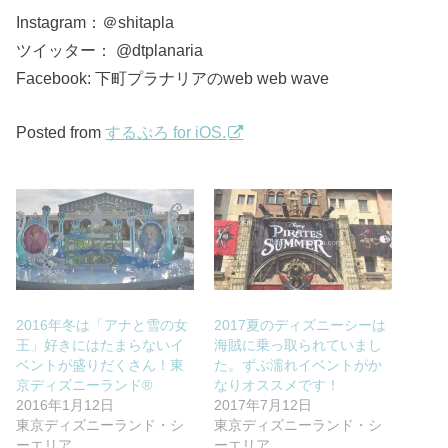
Instagram：＠shitapla
ツイッター： @dtplanaria
Facebook: 下町プラナリアのweb web wave
Posted from
するぷろ for iOS.
2016年冬は「アナと雪の女
2017夏のディズニーシーは
王」好きにはたまらないイ
海賊に乗っ取られていまし
ベントが盛りだくさん！東
た。ずぶ濡れイベントがか
京ディズニーランド®︎
なりオススメです！
2016年1月12日
2017年7月12日
東京ディズニーランド・シ
東京ディズニーランド・シ
ーエリア
ーエリア