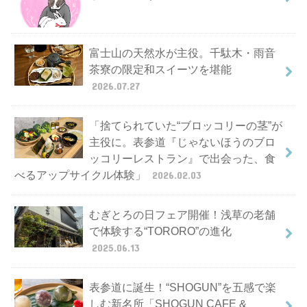
富士山の天然水が主役。千駄木・雨音
茶寮の限定和スイーツを堪能
2026.07.27
「捨てられていた“ブロッコリーの茎”が
主役に。表参道『じゃないほうのブロ
ッコリーレストラン』で出会った、食
べるアップサイクル体験」
2026.02.03
むぎとろの日フェア開催！浅草の老舗
で体験する“TORORO”の進化
2025.06.13
表参道に誕生！“SHOGUN”を五感で楽
しむ新名所「SHOGUN CAFE &