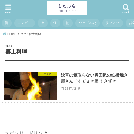
menu
search
街
コンビニ
衣
住
他
やってみた
サブスク
お
HOME
タグ : 郷土料理
郷土料理
ブログ
浅草の気取らない雰囲気の鉄板焼き
屋さん「すてぇき屋 すきずき」
2017.12.19
スポンサードリンク