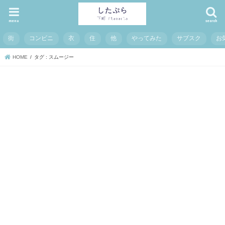
menu
search
街
コンビニ
衣
住
他
やってみた
サブスク
お
HOME
タグ : スムージー