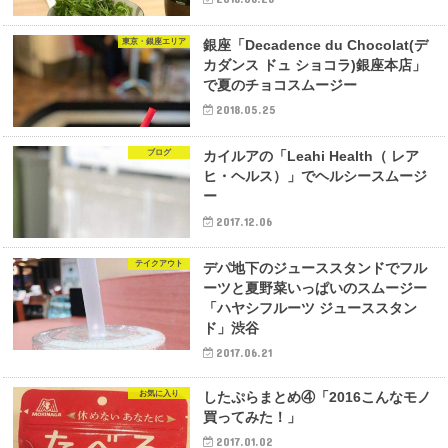
東京・銀座エリア
銀座「Decadence du Chocolat(デ
カダンス ドュ ショコラ)銀座本店」
で夏のチョコスムージー
2018.05.25
ブログ
カイルアの「Leahi Health（ レア
ヒ・ヘルス）」でヘルシースムージ
ー
2017.12.06
テイクアウト
デパ地下のジューススタンドでフル
ーツと夏野菜いっぱいのスムージー
「ハヤシフルーツ ジューススタン
ド」渋谷
2017.06.21
お気に入り
したぷらまとめ④「2016こんなモノ
買ってみた！」
2017.01.02