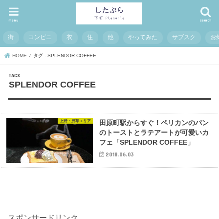
menu
search
街
コンビニ
衣
住
他
やってみた
サブスク
お
HOME
タグ : SPLENDOR COFFEE
SPLENDOR COFFEE
上野・浅草エリア
田原町駅からすぐ！ペリカンのパン
のトーストとラテアートが可愛いカ
フェ「SPLENDOR COFFEE」
2018.06.03
スポンサードリンク