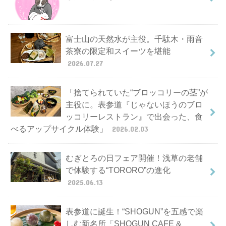
富士山の天然水が主役。千駄木・雨音
茶寮の限定和スイーツを堪能
2026.07.27
「捨てられていた“ブロッコリーの茎”が
主役に。表参道『じゃないほうのブロ
ッコリーレストラン』で出会った、食
べるアップサイクル体験」
2026.02.03
むぎとろの日フェア開催！浅草の老舗
で体験する“TORORO”の進化
2025.06.13
表参道に誕生！“SHOGUN”を五感で楽
しむ新名所「SHOGUN CAFE &