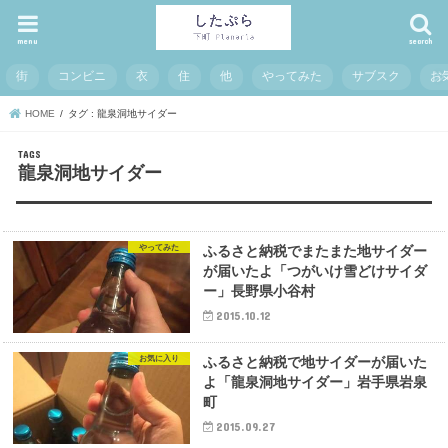
menu
search
街
コンビニ
衣
住
他
やってみた
サブスク
お
HOME
タグ : 龍泉洞地サイダー
龍泉洞地サイダー
やってみた
ふるさと納税でまたまた地サイダー
が届いたよ「つがいけ雪どけサイダ
ー」長野県小谷村
2015.10.12
お気に入り
ふるさと納税で地サイダーが届いた
よ「龍泉洞地サイダー」岩手県岩泉
町
2015.09.27