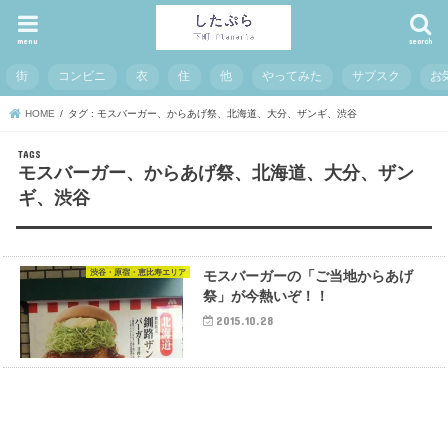
menu
search
街
コンビニ
衣
住
他
やってみた
サブスク
お
HOME
タグ : モスバーガー、からあげ祭、北海道、大分、ザンギ、渋谷
モスバーガー、からあげ祭、北海道、大分、ザン
ギ、渋谷
渋谷・原宿・恵比寿エリア
モスバーガーの「ご当地からあげ
祭」が今熱いぞ！！
2015.10.28