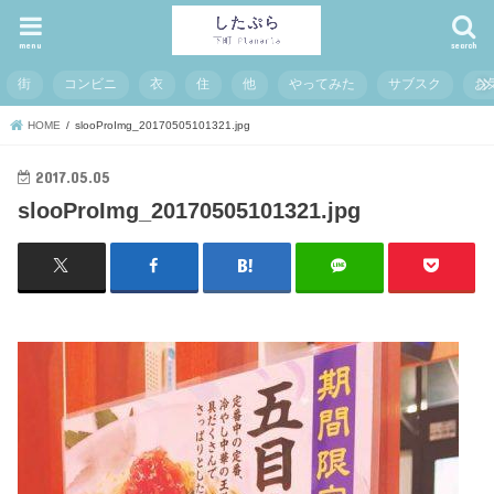
menu
search
街
コンビニ
衣
住
他
やってみた
サブスク
お
HOME
slooProImg_20170505101321.jpg
2017.05.05
slooProImg_20170505101321.jpg