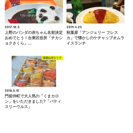
2017.10.5
2019.4.25
上野のパンダの赤ちゃん名前決定
秋葉原「アンジェリー フレス
おめでとう！台東区役所「チカシ
カ」で懐かしのケチャップオムラ
ョクさくら」…
イスランチ
清澄白河エリア
2016.6.12
門前仲町で大人気の「くまカロ
ン」をいただきました?「パティ
スリーウルス」