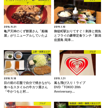
とうきょうスカイツリー・亀戸・錦糸町エリ
ランチ
ア
2016.11.21
2019.1.10
亀戸天神のくず餅屋さん「船橋
御徒町駅おりてすぐ！刺身と焼魚
屋」がリニューアルしていたよ
とフライの豪華定食ランチ「新潟
佐渡島 両津…
上野・浅草エリア
ブログ
2018.11.18
2015.1.31
目の前の石盤で自分で焼きながら
嵐も飛び入り！ライブ
食べるスタイルの牛カツ屋さん
DVD「TOKIO 20th
「牛かつもと村…
Anniversary…
ブログ
秋葉原・神田・御茶ノ水エリア