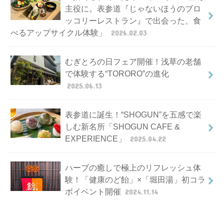
主役に。表参道『じゃないほうのブロ
ッコリーレストラン』で出会った、食
べるアップサイクル体験」
2026.02.03
むぎとろの日フェア開催！浅草の老舗
で体験する“TORORO”の進化
2025.06.13
表参道に誕生！“SHOGUN”を五感で楽
しむ新名所「SHOGUN CAFE &
EXPERIENCE」
2025.04.22
ハーブの癒しで極上のリフレッシュ体
験！「健康のど飴」×「堀田湯」初コラ
ボイベント開催
2024.11.14