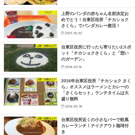
ブログ
上野のパンダの赤ちゃん名前決定お
めでとう！台東区役所「チカショク
さくら」でパンダカレー復活！
2017.10.05
上野・浅草エリア
台東区役所に行ったら寄りたい2スポ
ット「チカショクさくら」と「憩い
のガーデン」
2016.09.16
上野・浅草エリア
2016年台東区役所「チカショク さく
ら」オススメはラーメンとカレーの
「さくらセット」ランチタイムは大
盛り無料
2016.02.18
上野・浅草エリア
台東区役所近くの小さなバーで欧風
カレーランチ！テイクアウト珈琲付
き