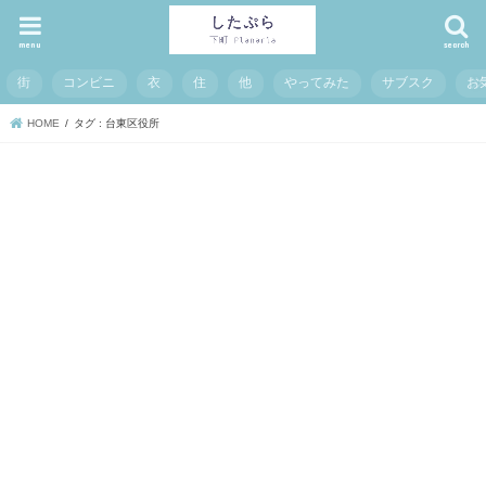
menu
search
街
コンビニ
衣
住
他
やってみた
サブスク
お
HOME
タグ : 台東区役所