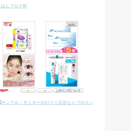
にほんブログ村