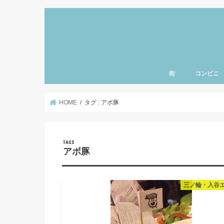
街
コンビニ
上野・浅草・御徒町
三ノ輪・入谷エリア
北千住・南千住・亀
とうきょうスカイツ
小岩・新小岩エリア
東京・銀座エリア
清澄白河・門前仲町
神楽坂・飯田橋エリ
秋葉原・神田・御茶
日本橋・人形町エリ
豊洲・お台場エリア
赤坂・六本木エリア
渋谷・原宿・恵比寿
新宿・池袋エリア
東京ディズニーラン
羽田空港エリア
千葉県エリア
神奈川県エリア
北海道エリア
名古屋エリア
東北エリア
ハワイ
北関東エリア
さいたまエリア
東京西部エリア
品川エリア
赤羽エリア
北陸エリア
千葉県エリア
町・両国エリア
HOME
タグ : アボ豚
アボ豚
三ノ輪・入谷